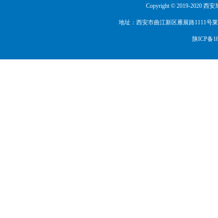
Copyright © 2019-2020
.
陕西省工商联、陕西省总商会（执委委员
地址：西安市曲江新区雁展路1111号莱安中心T
.
中国展览馆协会（常务理事单位）
.
新疆维吾尔自治区会展业协会（副会长单
陕ICP备18
.
兰州市会展行业协会（副会长单位）
.
陕西省工艺礼品商会（副会长单位）
.
陕西省职业经理人协会（副会长单位）
.
西安外国语大学（会展人才实习基地）
.
中国国际商会会展专业委员会（委员单位
.
宁夏陕西商会（副会长单位）
.
青海陕西商会（副会长单位）
.
陕西省秦商联合会（常务理事单位）
.
西安市会展行业协会（副会长单位）