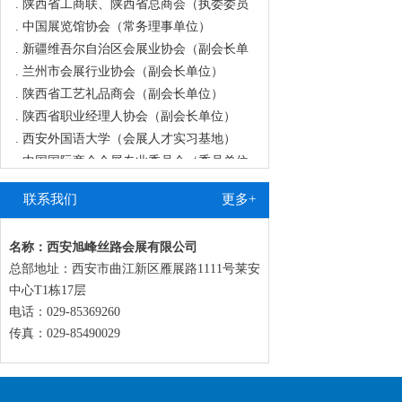
.
中国展览馆协会（常务理事单位）
.
新疆维吾尔自治区会展业协会（副会长单
.
兰州市会展行业协会（副会长单位）
.
陕西省工艺礼品商会（副会长单位）
.
陕西省职业经理人协会（副会长单位）
.
西安外国语大学（会展人才实习基地）
.
中国国际商会会展专业委员会（委员单位
.
宁夏陕西商会（副会长单位）
.
青海陕西商会（副会长单位）
联系我们
更多+
.
陕西省秦商联合会（常务理事单位）
.
西安市会展行业协会（副会长单位）
名称：西安旭峰丝路会展有限公司
.
甘肃商业联合会（副会长单位）
总部地址：西安市曲江新区雁展路1111号莱安
.
中国国际商会会展委员会（委员单位）
中心T1栋17层
.
陕西省河北商会（会长单位）
电话：029-85369260
传真：029-85490029
.
新疆河北商会（执行会长单位）
.
新疆陕西商会（常务副会长单位）
.
陕西省新疆商会（常务副会长单位）
.
陕西省经济发展促进会（副会长单位）