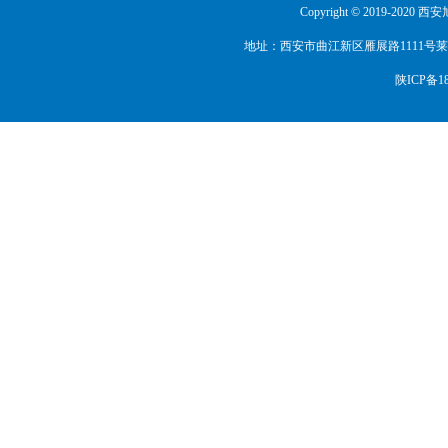
.
陕西省工商联、陕西省总商会（执委委员
Copyright © 2019-2020
.
中国展览馆协会（常务理事单位）
地址：西安市曲江新区雁展路1111号莱安中心T
.
新疆维吾尔自治区会展业协会（副会长单
陕ICP备18
.
兰州市会展行业协会（副会长单位）
.
陕西省工艺礼品商会（副会长单位）
.
陕西省职业经理人协会（副会长单位）
.
西安外国语大学（会展人才实习基地）
.
中国国际商会会展专业委员会（委员单位
.
宁夏陕西商会（副会长单位）
.
青海陕西商会（副会长单位）
.
陕西省秦商联合会（常务理事单位）
.
西安市会展行业协会（副会长单位）