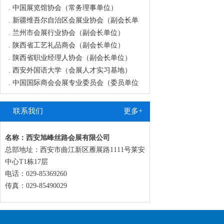
.
中国展览馆协会（常务理事单位）
.
新疆维吾尔自治区会展业协会（副会长单
.
兰州市会展行业协会（副会长单位）
.
陕西省工艺礼品商会（副会长单位）
.
陕西省职业经理人协会（副会长单位）
.
西安外国语大学（会展人才实习基地）
.
中国国际商会会展专业委员会（委员单位
.
宁夏陕西商会（副会长单位）
.
青海陕西商会（副会长单位）
联系我们
更多+
.
陕西省秦商联合会（常务理事单位）
.
西安市会展行业协会（副会长单位）
名称：西安旭峰丝路会展有限公司
.
甘肃商业联合会（副会长单位）
总部地址：西安市曲江新区雁展路1111号莱安
.
中国国际商会会展委员会（委员单位）
中心T1栋17层
.
陕西省河北商会（会长单位）
电话：029-85369260
.
新疆河北商会（执行会长单位）
传真：029-85490029
.
新疆陕西商会（常务副会长单位）
.
陕西省新疆商会（常务副会长单位）
.
陕西省经济发展促进会（副会长单位）