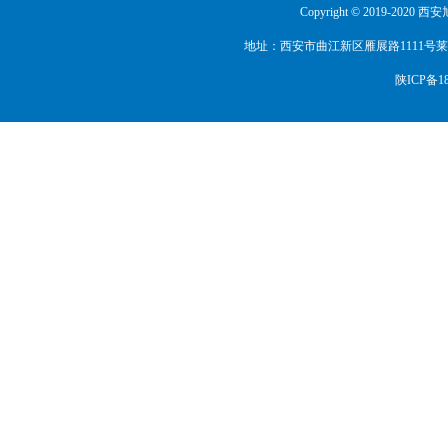
Copyright © 2019-2020
.
陕西省工商联、陕西省总商会（执委委员
.
中国展览馆协会（常务理事单位）
地址：西安市曲江新区雁展路1111号莱安中心T
.
新疆维吾尔自治区会展业协会（副会长单
陕ICP备18
.
兰州市会展行业协会（副会长单位）
.
陕西省工艺礼品商会（副会长单位）
.
陕西省职业经理人协会（副会长单位）
.
西安外国语大学（会展人才实习基地）
.
中国国际商会会展专业委员会（委员单位
.
宁夏陕西商会（副会长单位）
.
青海陕西商会（副会长单位）
.
陕西省秦商联合会（常务理事单位）
.
西安市会展行业协会（副会长单位）