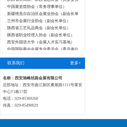
.
中国展览馆协会（常务理事单位）
.
新疆维吾尔自治区会展业协会（副会长单
.
兰州市会展行业协会（副会长单位）
.
陕西省工艺礼品商会（副会长单位）
.
陕西省职业经理人协会（副会长单位）
.
西安外国语大学（会展人才实习基地）
.
中国国际商会会展专业委员会（委员单位
.
宁夏陕西商会（副会长单位）
.
青海陕西商会（副会长单位）
联系我们
更多+
.
陕西省秦商联合会（常务理事单位）
.
西安市会展行业协会（副会长单位）
名称：西安旭峰丝路会展有限公司
.
甘肃商业联合会（副会长单位）
总部地址：西安市曲江新区雁展路1111号莱安
.
中国国际商会会展委员会（委员单位）
中心T1栋17层
.
陕西省河北商会（会长单位）
电话：029-85369260
.
新疆河北商会（执行会长单位）
传真：029-85490029
.
新疆陕西商会（常务副会长单位）
.
陕西省新疆商会（常务副会长单位）
.
陕西省经济发展促进会（副会长单位）